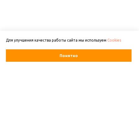
Для улучшения качества работы сайта мы используем
Cookies
Понятно
ВАШ АДРЕС
КАТАЛОГ ОБЪЕКТОВ
О нас
Новостройки
Контакты
Вторичная
Для продавцов
Коммерческая