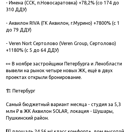
- Имена (ССК, п.Новосаратовка) +78,2% (со 174 до
310 ДДУ)
- Аквилон RIVA (ГК Аквилон, г.Мурино) +7800% (с 1
до 79 ДДУ)
- Veren Nort Сертолово (Veren Group, Сертолово)
+1180% (с 5 до 64 ДДУ)
👀 В ноябре застройщики Петербурга и Ленобласти
вывели на рынок четыре новых ЖК, ещё в двух
проектах открыли бронирование.
🏗 Петербург
Самый бюджетный вариант месяца - студия за 5,3
млн ₽ в ЖК Аквилон SOLAR, локация - Шушары,
Пушкинский район.
*️⃣ площадь 24,56 м²,класс комфорт+, дом высотой